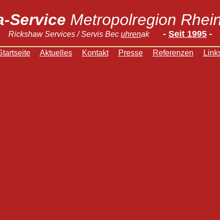
a-Service
Metropolregion Rhei
-
Seit 1995
-
Rickshaw Services / Servis Bec
uhren
a
k
Startseite
Aktuelles
Kontakt
Presse
Referenzen
Link